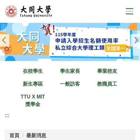
跳
到
主
要
內
容
區
在校學生
學生家長
畢業校友
新生專區
一般訪客
教職員工
TTU X MIT
獎學金
:::
首頁
最新消息