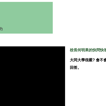
力
校長何明果的快問快
大同大學很嚴? 會不
回答。