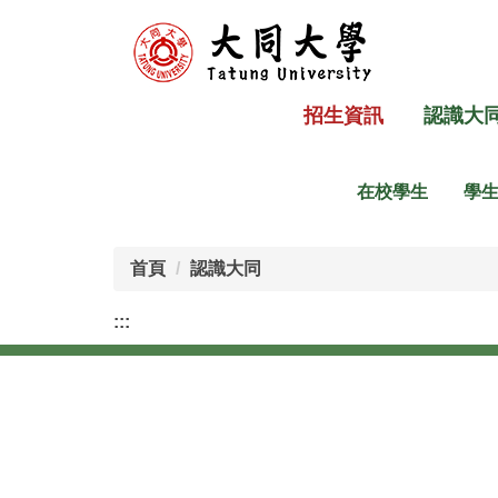
跳
到
主
要
招生資訊
認識大
內
容
區
在校學生
學
首頁
認識大同
:::