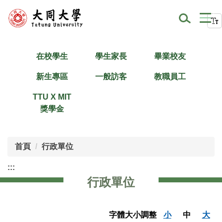
跳
到
主
要
內
在校學生
學生家長
畢業校友
容
新生專區
一般訪客
教職員工
區
TTU X MIT
獎學金
首頁
行政單位
:::
行政單位
字體大小調整
小
中
大