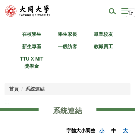
跳
到
主
要
內
在校學生
學生家長
畢業校友
容
新生專區
一般訪客
教職員工
區
TTU X MIT
獎學金
首頁
系統連結
:::
系統連結
字體大小調整
小
中
大