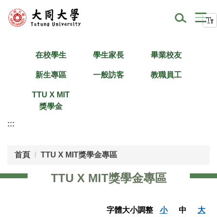
跳
到
主
要
內
在校學生
學生家長
畢業校友
容
新生專區
一般訪客
教職員工
區
TTU X MIT
獎學金
:::
首頁
TTU X MIT獎學金專區
TTU X MIT獎學金專區
字體大小調整
小
中
大