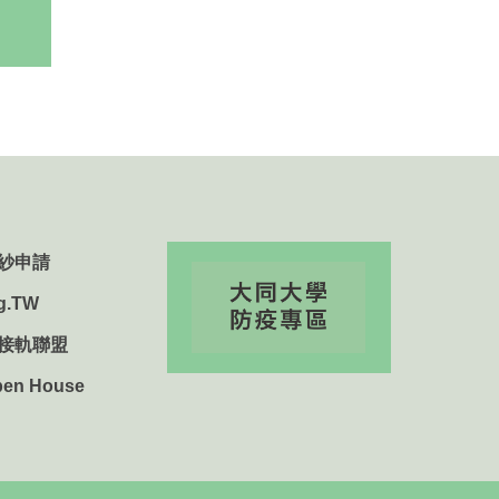
紗申請
g.TW
用接軌聯盟
n House