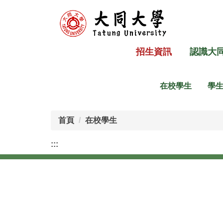
跳
到
主
要
招生資訊
認識大
內
容
區
在校學生
學
首頁
在校學生
:::