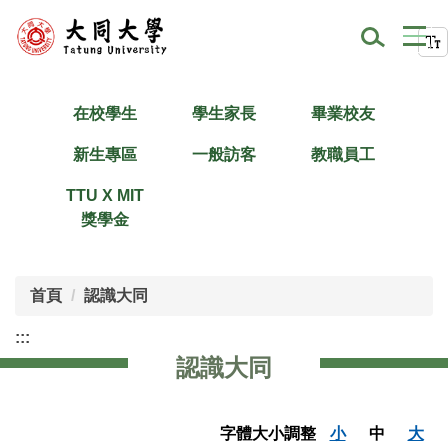
跳
到
主
要
內
在校學生
學生家長
畢業校友
容
新生專區
一般訪客
教職員工
區
TTU X MIT
獎學金
首頁
認識大同
:::
認識大同
字體大小調整
小
中
大