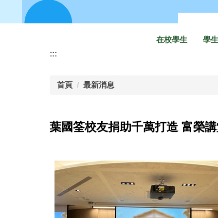
在校學生
學
:::
首頁
最新消息
葉國筌校友捐助千萬打造 富榮講