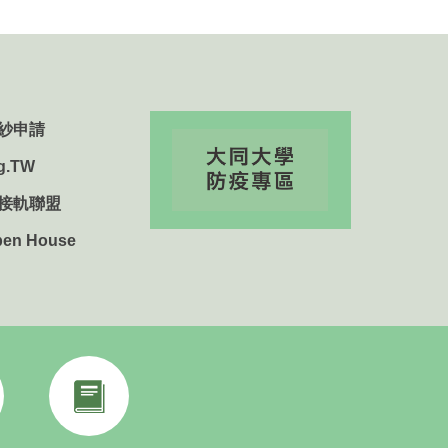
紗申請
g.TW
用接軌聯盟
n House