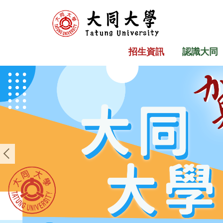
跳
到
主
要
招生資訊
認識大同
內
容
區