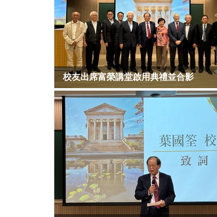
校友出席富榮講堂啟用典禮並合影