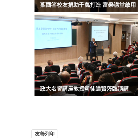
葉國筌校友捐助千萬打造 富榮講堂啟用
政大名譽講座教授司徒達賢蒞臨演講
友善列印