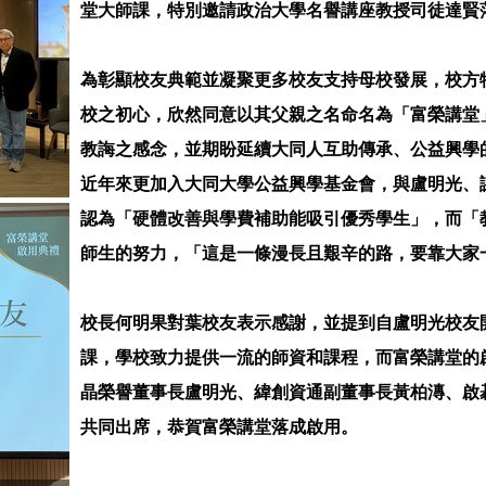
堂大師課，特別邀請政治大學名譽講座教授司徒達賢
為彰顯校友典範並凝聚更多校友支持母校發展，校方
校之初心，欣然同意以其父親之名命名為「富榮講堂
教誨之感念，並期盼延續大同人互助傳承、公益興學
近年來更加入大同大學公益興學基金會，與盧明光、
認為「硬體改善與學費補助能吸引優秀學生」，而「
師生的努力，「這是一條漫長且艱辛的路，要靠大家
校長何明果對葉校友表示感謝，並提到自盧明光校友
課，學校致力提供一流的師資和課程，而富榮講堂的
晶榮譽董事長盧明光、緯創資通副董事長黃柏漙、啟
共同出席，恭賀富榮講堂落成啟用。