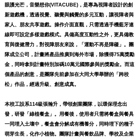
眼護光芒，音樂想你(VITACUBE)，是專為視障者設計的創
新遊戲機，透過視覺、聽覺與觸覺的多元互動，讓視障者與
家人、朋友共享遊戲。操作介面直觀，只需透過手機藍牙連
線即可設定多樣遊戲模式。具備高度互動性之外，更具備教
育與復健潛力，對視障朋友來說，「運動不再是障礙」。團
隊成立公司，計畫將產品推廣到海外市場，除獲得75萬獎勵
金，同時拿到計畫特別加碼10萬元國際參與的獎勵金。而這
個產品的創意，是團隊先前參加在大同大學舉辦的「跨校
松」作品，經過升級、創意成真。
本校工設系114級張瀚升，帶領創業團隊，以環保理念出
發，研發「綠植餐盒」。用餐後，使用者只需將餐盒與餐具
一同埋入土壤中，餐盒會分解成有機養分，同時埋下的種子
萌芽生長，化作小植物。團隊計畫與餐飲品牌、學校及企業