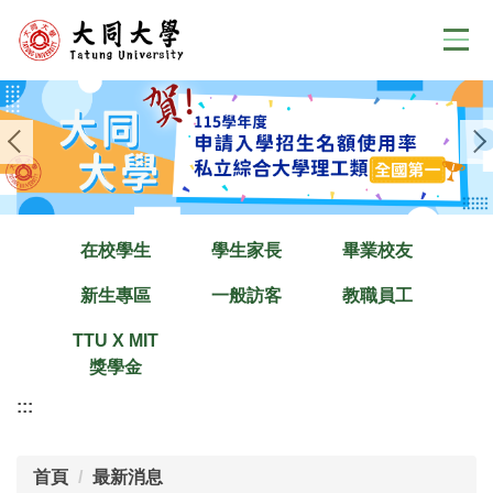
跳
到
主
要
內
容
區
在校學生
學生家長
畢業校友
新生專區
一般訪客
教職員工
TTU X MIT
獎學金
:::
首頁
最新消息