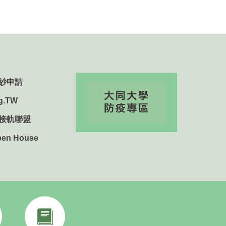
紗申請
g.TW
用接軌聯盟
n House