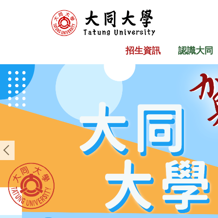
跳
到
主
要
招生資訊
認識大同
內
容
區