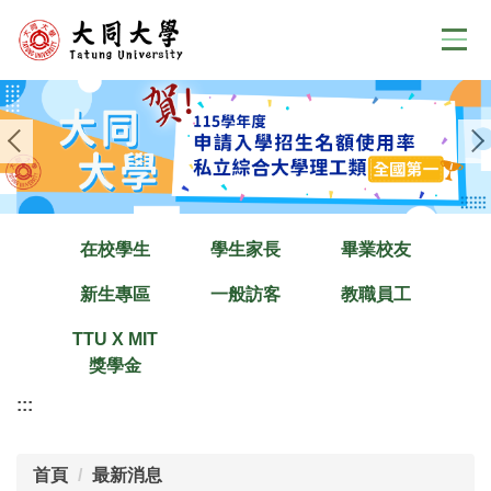
跳
到
主
要
內
容
區
在校學生
學生家長
畢業校友
新生專區
一般訪客
教職員工
TTU X MIT
獎學金
:::
首頁
最新消息