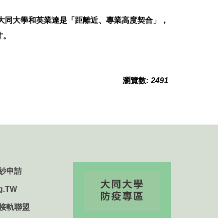
大同大學和英業達是「距離近、專業高度契合」，
才。
瀏覽數:
2491
紗申請
g.TW
用接軌聯盟