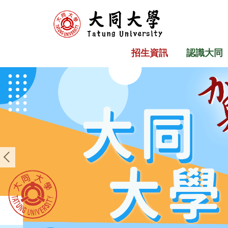
跳
到
主
要
招生資訊
認識大同
內
容
區