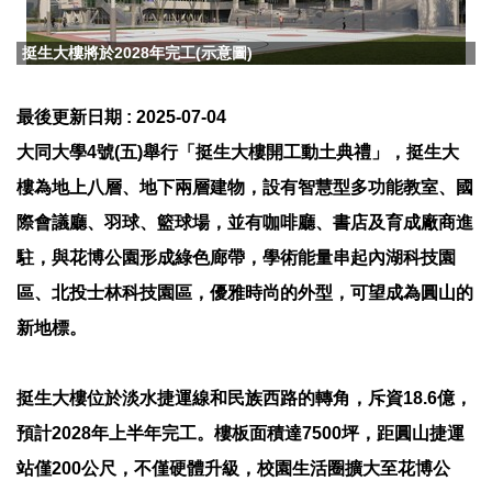
挺生大樓將於2028年完工(示意圖)
最後更新日期 :
2025-07-04
大同大學4號(五)舉行「挺生大樓開工動土典禮」，挺生大
樓為地上八層、地下兩層建物，設有智慧型多功能教室、國
際會議廳、羽球、籃球場，並有咖啡廳、書店及育成廠商進
駐，與花博公園形成綠色廊帶，學術能量串起內湖科技園
區、北投士林科技園區，優雅時尚的外型，可望成為圓山的
新地標。
挺生大樓位於淡水捷運線和民族西路的轉角，斥資18.6億，
預計2028年上半年完工。樓板面積達7500坪，距圓山捷運
站僅200公尺，不僅硬體升級，校園生活圈擴大至花博公