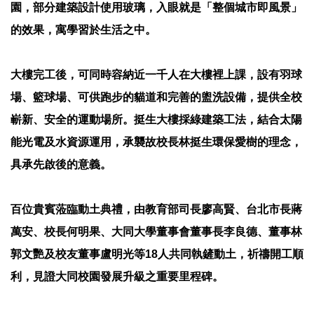
園，部分建築設計使用玻璃，入眼就是「整個城市即風景」
的效果，寓學習於生活之中。
大樓完工後，可同時容納近一千人在大樓裡上課，設有羽球
場、籃球場、可供跑步的貓道和完善的盥洗設備，提供全校
嶄新、安全的運動場所。挺生大樓採綠建築工法，結合太陽
能光電及水資源運用，承襲故校長林挺生環保愛樹的理念，
具承先啟後的意義。
百位貴賓蒞臨動土典禮，由教育部司長廖高賢、台北市長蔣
萬安、校長何明果、大同大學董事會董事長李良德、董事林
郭文艷及校友董事盧明光等18人共同執鏟動土，祈禱開工順
利，見證大同校園發展升級之重要里程碑。