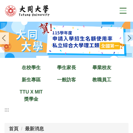
跳
到
主
要
內
容
區
在校學生
學生家長
畢業校友
新生專區
一般訪客
教職員工
TTU X MIT
獎學金
:::
首頁
最新消息