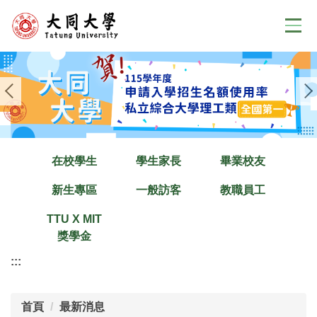
跳
到
主
要
內
容
區
在校學生
學生家長
畢業校友
新生專區
一般訪客
教職員工
TTU X MIT
獎學金
:::
首頁
最新消息