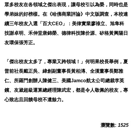
眾多校友在各領域之傑出表現，讓母校引以為榮，同時也是
學弟妹的好榜樣。在《哈佛商業評論》中文版調查，本校連
續三年校友入選「百大CEO」：美律實業廖祿立、旭隼科
技謝卓明、禾伸堂唐錦榮、德律科技陳价源、矽格黃興陽日
友環保張芳正。
「傑出校友太多了，專業又跨領域！」何明果校長舉例，夏
普前社長戴正吳、緯創副董事長黃柏漙、全漢董事長鄭雅
仁、所羅門創辦人陳健三、美國Jamco航太公司總裁李英
鑌、友崴超級運算總經理陳武宏，都是令人敬佩的校友，專
心致志且回饋母校不遺餘力。
瀏覽數:
1525