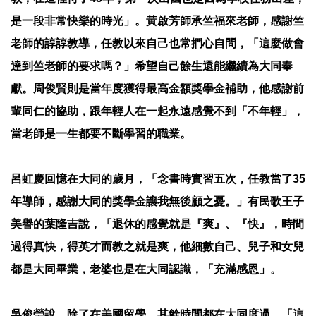
是一段非常快樂的時光」。黃啟芳師承竺福來老師，感謝竺
老師的諄諄教導，任教以來自己也常捫心自問，「這麼做會
達到竺老師的要求嗎？」希望自己餘生還能繼續為大同奉
獻。周俊賢則是當年度獲得最高金額獎學金補助，他感謝前
輩同仁的協助，跟年輕人在一起永遠感覺不到「不年輕」，
當老師是一生都要不斷學習的職業。
呂虹慶回憶在大同的歲月，「念書時實習五次，任教當了35
年導師，感謝大同的獎學金讓我無後顧之憂。」有民歌王子
美譽的葉隆吉說，「退休的感覺就是『爽』、『快』，時間
過得真快，得英才而教之就是爽，他細數自己、兒子和女兒
都是大同畢業，老婆也是在大同認識，「充滿感恩」。
吳俊瑩說，除了在美國留學，其餘時間都在大同度過。「這