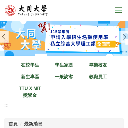
跳
到
主
要
內
容
區
在校學生
學生家長
畢業校友
新生專區
一般訪客
教職員工
TTU X MIT
獎學金
:::
首頁
最新消息