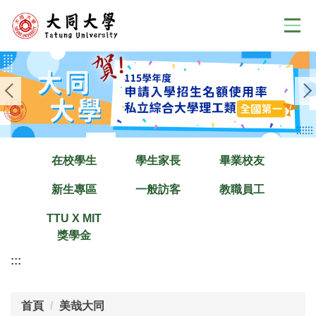
跳
到
主
要
內
容
區
在校學生
學生家長
畢業校友
新生專區
一般訪客
教職員工
TTU X MIT
獎學金
:::
首頁
美哉大同