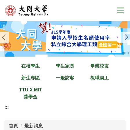
跳
到
主
要
內
容
區
在校學生
學生家長
畢業校友
新生專區
一般訪客
教職員工
TTU X MIT
獎學金
:::
首頁
最新消息