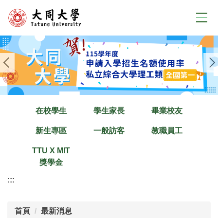
跳
到
主
要
內
容
區
在校學生
學生家長
畢業校友
新生專區
一般訪客
教職員工
TTU X MIT
獎學金
:::
首頁
最新消息