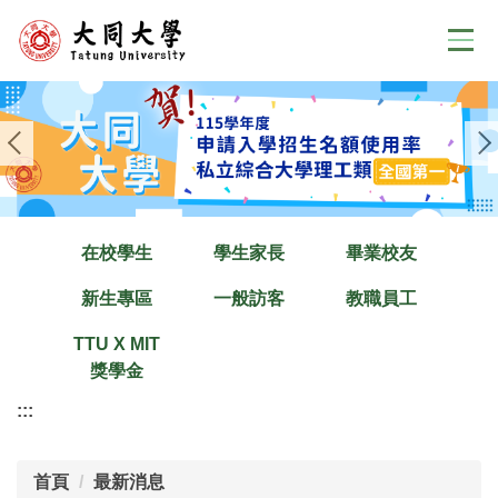
跳
到
主
要
內
容
區
在校學生
學生家長
畢業校友
新生專區
一般訪客
教職員工
TTU X MIT
獎學金
:::
首頁
最新消息