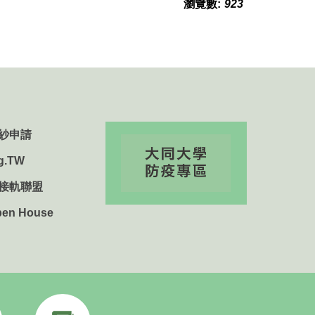
瀏覽數:
923
紗申請
g.TW
用接軌聯盟
n House