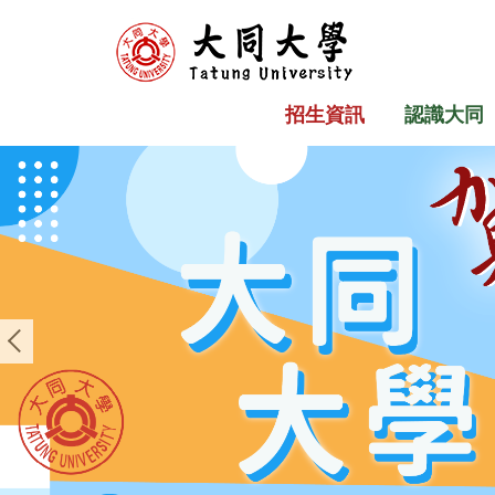
跳
到
主
要
招生資訊
認識大同
內
容
區