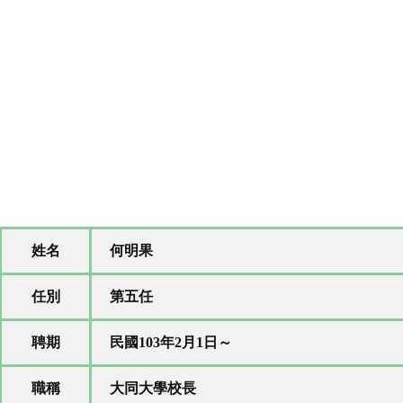
姓名
何明果
任別
第五任
聘期
民國103年2月1日～
職稱
大同大學校長