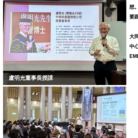
想
要
大
中
E
盧明光董事長授課