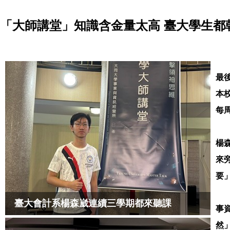
「大師講堂」知識含金量太高 臺大學生都
最後
本
每
楊
來
要
臺大會計系楊森崴連續三學期都來聽課
事
然