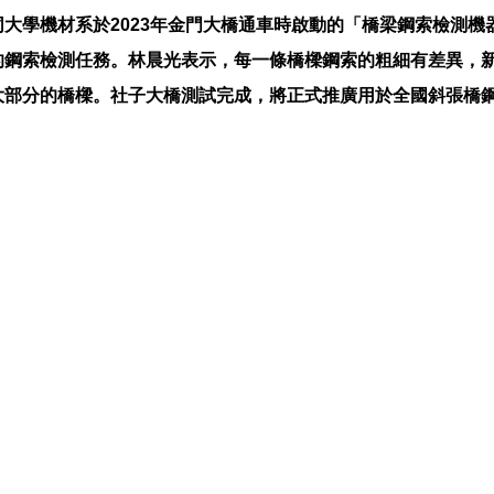
同大學機材系於2023年金門大橋通車時啟動的「橋梁鋼索檢測機器
的鋼索檢測任務。林晨光表示，每一條橋樑鋼索的粗細有差異，
大部分的橋樑。社子大橋測試完成，將正式推廣用於全國斜張橋