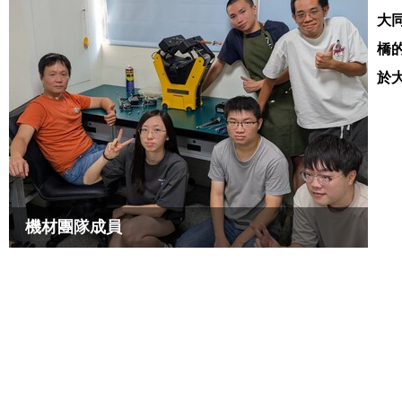
大
橋
於
機材團隊成員