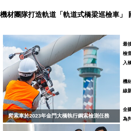
機材團隊打造軌道「軌道式橋梁巡檢車」 
最後
檢
入
機
線
全
爬索車於2023年金門大橋執行鋼索檢測任務
為