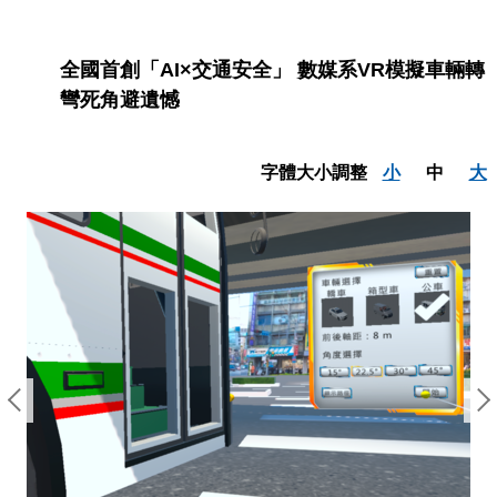
全國首創「AI×交通安全」 數媒系VR模擬車輛轉
彎死角避遺憾
字體大小調整
小
中
大