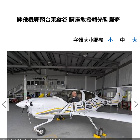
開飛機翱翔台東縱谷 講座教授賴光哲圓夢
字體大小調整
小
中
大