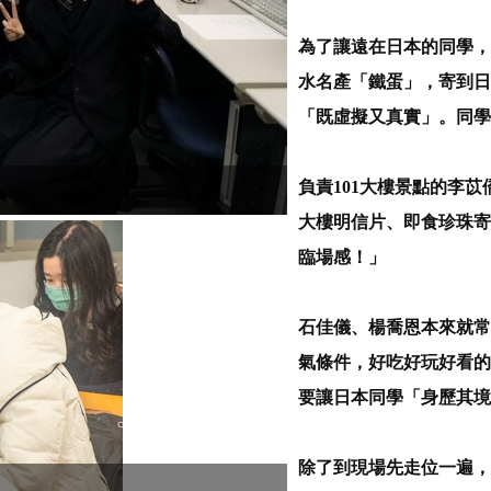
為了讓遠在日本的同學，
水名產「鐵蛋」，寄到日
「既虛擬又真實」。同學
負責101大樓景點的李苡
大樓明信片、即食珍珠寄
臨場感！」
石佳儀、楊喬恩本來就常
氣條件，好吃好玩好看的
要讓日本同學「身歷其境
除了到現場先走位一遍，